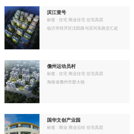
滨江壹号
标签 :
住宅
商业住宅
住宅高层
临沂市经开区沈阳路与滨河东路交汇处
儋州运动员村
标签 :
住宅
商业住宅
住宅高层
海南省儋州市那大镇
国华文创产业园
标签 :
商业
商业沿街
住宅高层