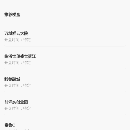
推荐楼盘
万城祥云大院
开盘时间：待定
临沂世茂盛世滨江
开盘时间：待定
毅德融城
开盘时间：待定
前洋26创业园
开盘时间：待定
泰鲁C