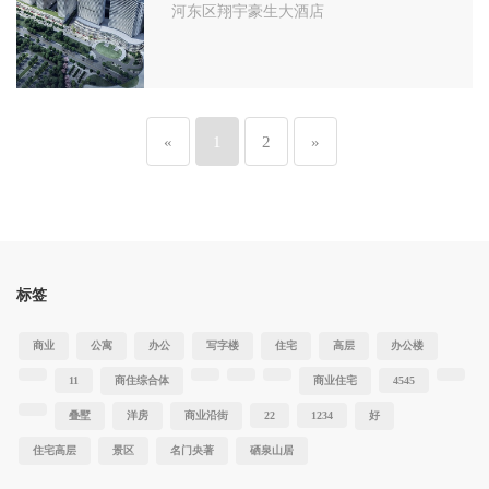
河东区翔宇豪生大酒店
«
1
2
»
标签
商业
公寓
办公
写字楼
住宅
高层
办公楼
11
商住综合体
商业住宅
4545
叠墅
洋房
商业沿街
22
1234
好
住宅高层
景区
名门央著
硒泉山居