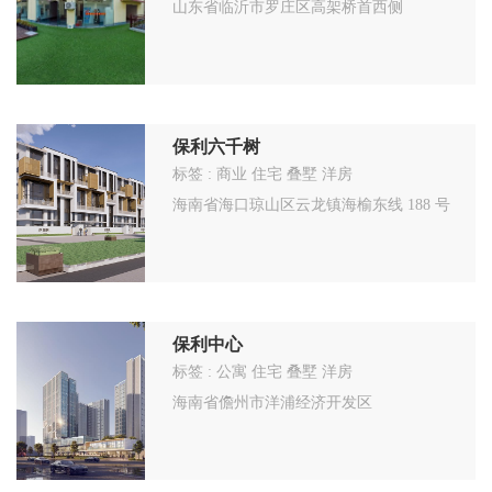
山东省临沂市罗庄区高架桥首西侧
保利六千树
标签 :
商业
住宅
叠墅
洋房
海南省海口琼山区云龙镇海榆东线 188 号
保利中心
标签 :
公寓
住宅
叠墅
洋房
海南省儋州市洋浦经济开发区