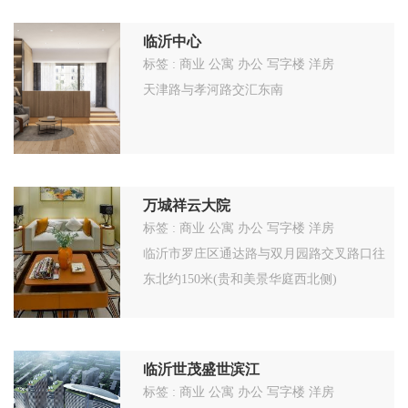
临沂中心
标签 :
商业
公寓
办公
写字楼
洋房
天津路与孝河路交汇东南
万城祥云大院
标签 :
商业
公寓
办公
写字楼
洋房
临沂市罗庄区通达路与双月园路交叉路口往
东北约150米(贵和美景华庭西北侧)
临沂世茂盛世滨江
标签 :
商业
公寓
办公
写字楼
洋房